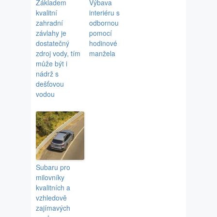
Základem
Výbava
kvalitní
interiéru s
zahradní
odbornou
závlahy je
pomocí
dostatečný
hodinové
zdroj vody, tím
manžela
může být i
nádrž s
dešťovou
vodou
Subaru pro
milovníky
kvalitních a
vzhledově
zajímavých