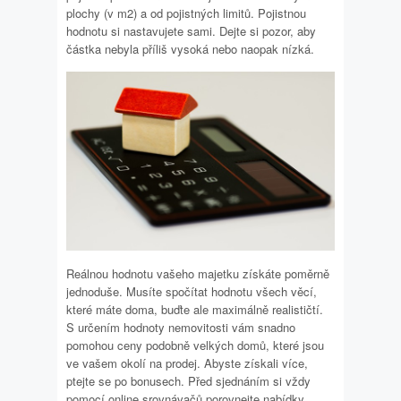
plochy (v m2) a od pojistných limitů. Pojistnou
hodnotu si nastavujete sami. Dejte si pozor, aby
částka nebyla příliš vysoká nebo naopak nízká.
Reálnou hodnotu vašeho majetku získáte poměrně
jednoduše. Musíte spočítat hodnotu všech věcí,
které máte doma, buďte ale maximálně realističtí.
S určením hodnoty nemovitosti vám snadno
pomohou ceny podobně velkých domů, které jsou
ve vašem okolí na prodej. Abyste získali více,
ptejte se po bonusech. Před sjednáním si vždy
pomocí online srovnávačů porovnejte nabídky.