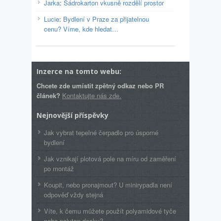
Jarka
:
Sádrokarton vkusně rozdělí prostor
Lucie
:
Bydlení v Praze za přijatelnou
cenu? Víme, kde hledat…
Inzerce na tomto webu:
Chcete zde umístit zpětný odkaz nebo PR
článek?
Kontaktujte nás zde.
Nejnovější příspěvky
Jak vybrat tepelné čerpadlo pro úsporné
bydlení
Jak vznikají plotová pole na míru od zaměření
po montáž
Koupit, nebo pronajmout? U minirypadla není
odpověď vždy stejná
Víte, k čemu můžete použít polyamidové tyče
nebo polytan desky?