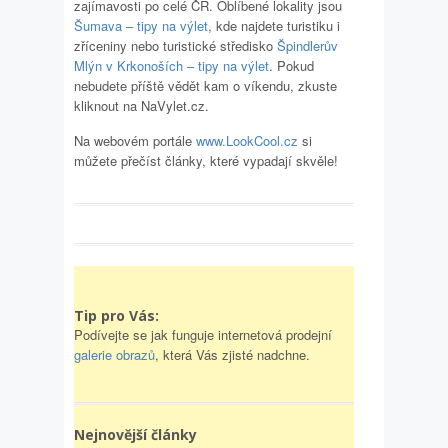
zajímavosti po celé ČR. Oblíbené lokality jsou
Šumava – tipy na výlet
, kde najdete turistiku i
zříceniny nebo turistické středisko
Špindlerův
Mlýn v Krkonoších – tipy na výlet
. Pokud
nebudete příště vědět kam o víkendu, zkuste
kliknout na NaVylet.cz.
Na webovém portále
www.LookCool.cz
si
můžete přečíst články, které vypadají skvěle!
Tip pro Vás:
Podívejte se jak funguje internetová prodejní
galerie obrazů
, která Vás zjisté nadchne.
Nejnovější články