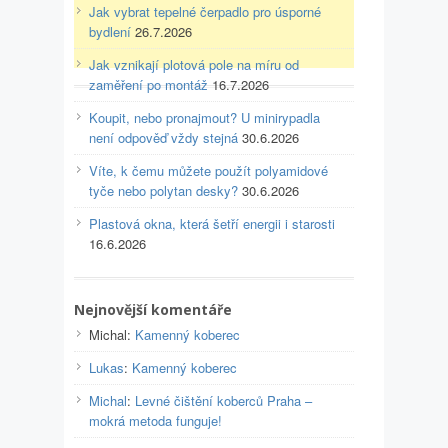
Jak vybrat tepelné čerpadlo pro úsporné
bydlení
26.7.2026
Jak vznikají plotová pole na míru od
zaměření po montáž
16.7.2026
Koupit, nebo pronajmout? U minirypadla
není odpověď vždy stejná
30.6.2026
Víte, k čemu můžete použít polyamidové
tyče nebo polytan desky?
30.6.2026
Plastová okna, která šetří energii i starosti
16.6.2026
Nejnovější komentáře
Michal
:
Kamenný koberec
Lukas
:
Kamenný koberec
Michal
:
Levné čištění koberců Praha –
mokrá metoda funguje!