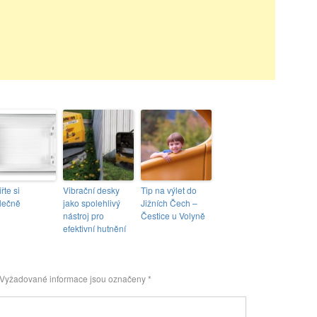
řte si
Vibrační desky
Tip na výlet do
lečně
jako spolehlivý
Jižních Čech –
nástroj pro
Čestice u Volyně
efektivní hutnění
Vyžadované informace jsou označeny
*