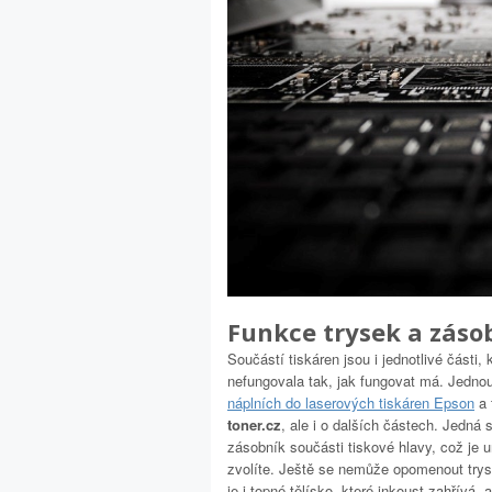
Funkce trysek a záso
Součástí tiskáren jsou i jednotlivé části,
nefungovala tak, jak fungovat má. Jednou
náplních do laserových tiskáren Epson
a 
toner.cz
, ale i o dalších částech. Jedn
zásobník součásti tiskové hlavy, což je 
zvolíte. Ještě se nemůže opomenout tryska
je i topné tělísko, které inkoust zahřívá,