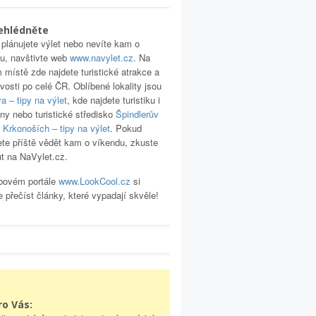
ehlédněte
plánujete výlet nebo nevíte kam o
u, navštivte web
www.navylet.cz
. Na
 místě zde najdete turistické atrakce a
vosti po celé ČR. Oblíbené lokality jsou
 – tipy na výlet
, kde najdete turistiku i
iny nebo turistické středisko
Špindlerův
 Krkonoších – tipy na výlet
. Pokud
te příště vědět kam o víkendu, zkuste
ut na NaVylet.cz.
bovém portále
www.LookCool.cz
si
 přečíst články, které vypadají skvěle!
ro Vás: