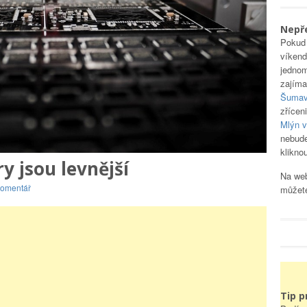
Nepř
Pokud 
víkend
jednom
zajíma
Šumava
zřícen
Mlýn v
nebude
klikno
y jsou levnější
Na we
komentář
můžete
Tip p