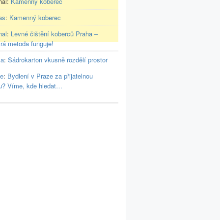
hal
:
Kamenný koberec
as
:
Kamenný koberec
hal
:
Levné čištění koberců Praha –
rá metoda funguje!
ka
:
Sádrokarton vkusně rozdělí prostor
ie
:
Bydlení v Praze za přijatelnou
u? Víme, kde hledat…