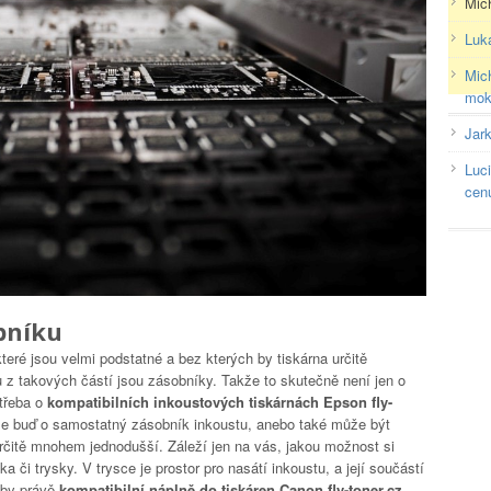
Mic
Luk
Mic
mok
Jar
Luc
cen
bníku
 které jsou velmi podstatné a bez kterých by tiskárna určitě
 z takových částí jsou zásobníky. Takže to skutečně není jen o
třeba o
kompatibilních inkoustových tiskárnách Epson fly-
á se buď o samostatný zásobník inkoustu, anebo také může být
určitě mnohem jednodušší. Záleží jen na vás, jakou možnost si
 či trysky. V trysce je prostor pro nasátí inkoustu, a její součástí
 aby právě
kompatibilní náplně do tiskáren Canon fly-toner.cz