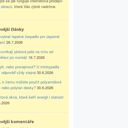
jte se jak funguje internetová prodejní
e obrazů
, která Vás zjisté nadchne.
vější články
vybrat tepelné čerpadlo pro úsporné
ení
26.7.2026
vznikají plotová pole na míru od
ěření po montáž
16.7.2026
pit, nebo pronajmout? U minirypadla
í odpověď vždy stejná
30.6.2026
e, k čemu můžete použít polyamidové
e nebo polytan desky?
30.6.2026
tová okna, která šetří energii i starosti
6.2026
ovější komentáře