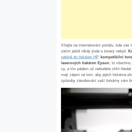
Vítejte na internetovém portálu, kde vás 
zatím ještě nikdy jinde s tonery nebyli.
Ko
náplně do tiskáren HP
,
kompatibilní ton
laserových tiskáren Epson
, to všechno,
vy, a tím pádem už nebudete chtít hledat 
mají zájem na tom, aby jejich tiskárna sk
způsoby zásobování vaší tiskárny vám bud