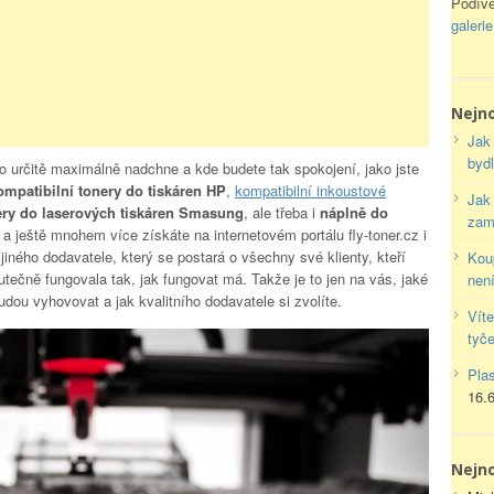
Podíve
galeri
Nejno
Jak 
bydl
to určitě maximálně nadchne a kde budete tak spokojení, jako jste
mpatibilní tonery do tiskáren HP
,
kompatibilní inkoustové
Jak 
ery do laserových tiskáren Smasung
, ale třeba i
náplně do
zam
 a ještě mnohem více získáte na internetovém portálu fly-toner.cz i
jiného dodavatele, který se postará o všechny své klienty, kteří
Kou
utečně fungovala tak, jak fungovat má. Takže je to jen na vás, jaké
nen
ou vyhovovat a jak kvalitního dodavatele si zvolíte.
Vít
tyč
Plas
16.
Nejn