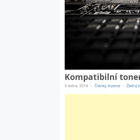
Kompatibilní toner
5 ledna, 2019
-
Články
,
Inzerce
-
Žádný 