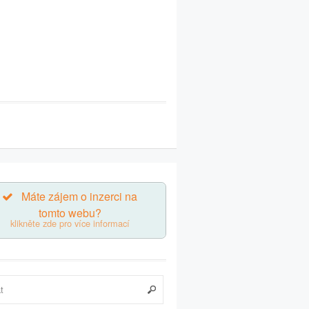
Máte zájem o inzerci na
tomto webu?
klikněte zde pro více informací