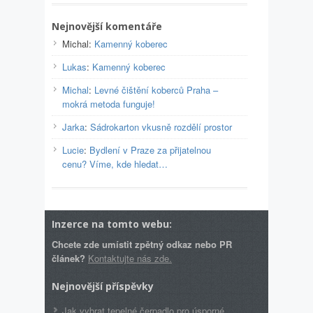
Nejnovější komentáře
Michal
:
Kamenný koberec
Lukas
:
Kamenný koberec
Michal
:
Levné čištění koberců Praha –
mokrá metoda funguje!
Jarka
:
Sádrokarton vkusně rozdělí prostor
Lucie
:
Bydlení v Praze za přijatelnou
cenu? Víme, kde hledat…
Inzerce na tomto webu:
Chcete zde umístit zpětný odkaz nebo PR
článek?
Kontaktujte nás zde.
Nejnovější příspěvky
Jak vybrat tepelné čerpadlo pro úsporné