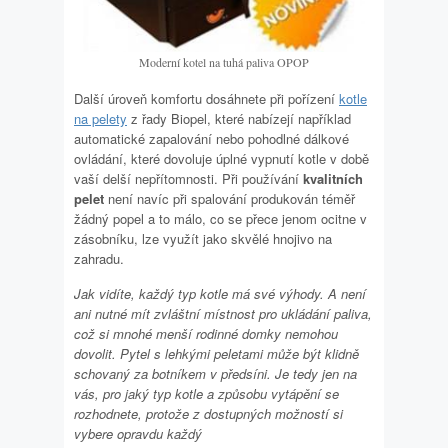
Moderní kotel na tuhá paliva OPOP
Další úroveň komfortu dosáhnete při pořízení
kotle
na pelety
z řady Biopel, které nabízejí například
automatické zapalování nebo pohodlné dálkové
ovládání, které dovoluje úplné vypnutí kotle v době
vaší delší nepřítomnosti. Při používání
kvalitních
pelet
není navíc při spalování produkován téměř
žádný popel a to málo, co se přece jenom ocitne v
zásobníku, lze využít jako skvělé hnojivo na
zahradu.
Jak vidíte, každý typ kotle má své výhody. A není
ani nutné mít zvláštní místnost pro ukládání paliva,
což si mnohé menší rodinné domky nemohou
dovolit. Pytel s lehkými peletami může být klidně
schovaný za botníkem v předsíni. Je tedy jen na
vás, pro jaký typ kotle a způsobu vytápění se
rozhodnete, protože z dostupných možností si
vybere opravdu každý