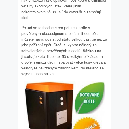
navíc nabízejí tzv. spalování bez kouře s eliminací
většiny škodlivých látek, které jinak
nekontrolovatelně unikají do ovzduší a zamořují
okolí.
Pokud se rozhodnete pro pořízení kotle s
prověřeným ekodesignem s emisní třídou pět,
můžete navíc dostat od státu velkou část peněz za
jeho pořízení zpět. Stačí si vybrat některý ze
schválených a prověřených modelů.
Sázkou na
jistotu
je kotel Ecomax 50 s velkým přikládacím
otvorem umožňujícím spalovat velké kusy dřeva a
velkoryse navrženým zásobníkem, do kterého se
vejde mnoho paliva.