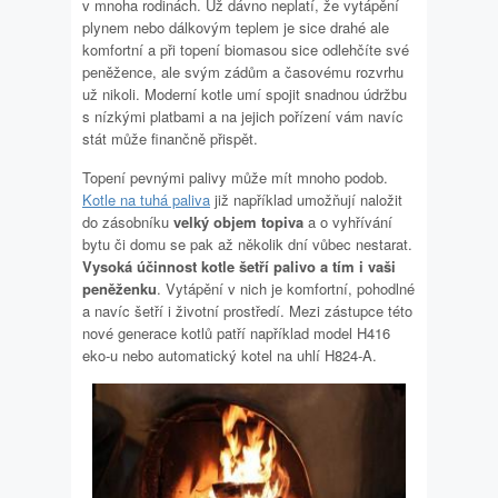
v mnoha rodinách. Už dávno neplatí, že vytápění
plynem nebo dálkovým teplem je sice drahé ale
komfortní a při topení biomasou sice odlehčíte své
peněžence, ale svým zádům a časovému rozvrhu
už nikoli. Moderní kotle umí spojit snadnou údržbu
s nízkými platbami a na jejich pořízení vám navíc
stát může finančně přispět.
Topení pevnými palivy může mít mnoho podob.
Kotle na tuhá paliva
již například umožňují naložit
do zásobníku
velký objem topiva
a o vyhřívání
bytu či domu se pak až několik dní vůbec nestarat.
Vysoká účinnost kotle šetří palivo a tím i vaši
peněženku
. Vytápění v nich je komfortní, pohodlné
a navíc šetří i životní prostředí. Mezi zástupce této
nové generace kotlů patří například model H416
eko-u nebo automatický kotel na uhlí H824-A.