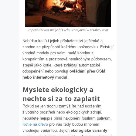
Topení dřevem může být velmi komfortní – pixabay.com
Nabídka kotlů i jejich příslušenství je široká a
snadno se přizpůsobí každému požadavku. Existují
vhodné modely pro velmi malé kotelny s
kompaktním a prostorově nenáročným půdorysem,
stejně jako kotle, které zvládají automatické
odpopelnění nebo povolují
ovládání přes GSM
nebo internetový modul
.
Myslete ekologicky a
nechte si za to zaplatit
Pokud se jen trochu zamýšlíte nad udržením
životního prostředí nebo ekologických zdrojů,
nebudete nejspíš příliš naklonění fosilním palivům.
Kotle na dřevo
pro vás tedy budou mnohem
vhodnější variantou. Jejich
ekologické varianty