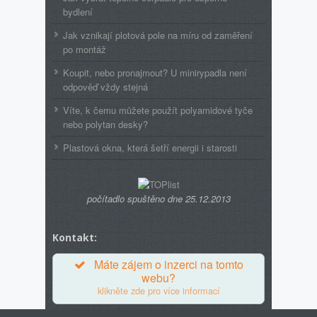
bydlení
Jak vznikají plotová pole na míru od zaměření
po montáž
Koupit, nebo pronajmout? U minirypadla není
odpověď vždy stejná
Víte, k čemu můžete použít polyamidové tyče
nebo polytan desky?
Plastová okna, která šetří energii i starosti
počítadlo spuštěno dne 25.12.2013
Kontakt:
Máte zájem o inzerci na tomto
webu?
klikněte zde pro více informací