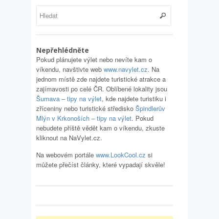
Nepřehlédněte
Pokud plánujete výlet nebo nevíte kam o
víkendu, navštivte web
www.navylet.cz
. Na
jednom místě zde najdete turistické atrakce a
zajímavosti po celé ČR. Oblíbené lokality jsou
Šumava – tipy na výlet
, kde najdete turistiku i
zříceniny nebo turistické středisko
Špindlerův
Mlýn v Krkonoších – tipy na výlet
. Pokud
nebudete příště vědět kam o víkendu, zkuste
kliknout na NaVylet.cz.
Na webovém portále
www.LookCool.cz
si
můžete přečíst články, které vypadají skvěle!